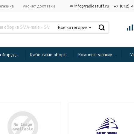
агазина
Расчет доставки
info@radiostuff.ru
+7 (812) 
Все категории
Сетевое оборудование
Кабельные сборки радиочастотные
Комплектующие для усиления
У