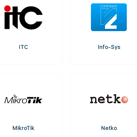
ITC
Info-Sys
MikroTik
Netko