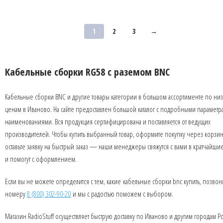
1
2
3
→
Кабельные сборки RG58 с раземом BNC
Кабельные сборки BNC и другие товары категории в большом ассортименте по ни
ценам в Иваново. На сайте предоставлен большой каталог с подробными параметр
наименованиями. Вся продукция сертифицирована и поставляется от ведущих
производителей. Чтобы купить выбранный товар, оформите покупку через корзин
оставьте заявку на быстрый заказ — наши менеджеры свяжутся с вами в кратчайши
и помогут с оформлением.
Если вы не можете определится с тем, какие кабельные сборки bnc купить, позвон
номеру
8 (800) 302-90-20
и мы с радостью поможем с выбором.
Магазин RadioStuff осуществляет быструю доставку по Иваново и другим городам Р