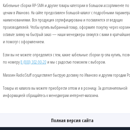
Кабельные сборки RP-SMA и другие товары категории в большом ассортименте по
ценам в Иваново. На сайте предоставлен большой каталог с подробными параметр
наименованиями. Вся продукция сертифицирована и поставляется от ведущих
производителей. Чтобы купить выбранный товар, оформите покупку через корзин
оставьте заявку на быстрый заказ — наши менеджеры свяжутся с вами в кратчайши
и помогут с оформлением.
Если вы не можете определится с тем, какие кабельные сборки rp-sma купить, поз
по номеру
8 (800) 302-90-20
и мы с радостью поможем с выбором.
Магазин RadioStuff осуществляет быструю доставку по Иваново и другим городам Р
Товары из каталога вы можете приобрести оптом и в розницу. За дополнительной
информацией обращайтесь к менеджерам интернет-магазина.
Полная версия сайта