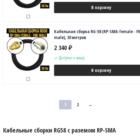
В корзину
Кабельная сборка RG-58 (RP-SMA-female - F
male), 30 метров
2 340
₽
Доступно к заказу
В корзину
1
2
→
Кабельные сборки RG58 с раземом RP-SMA