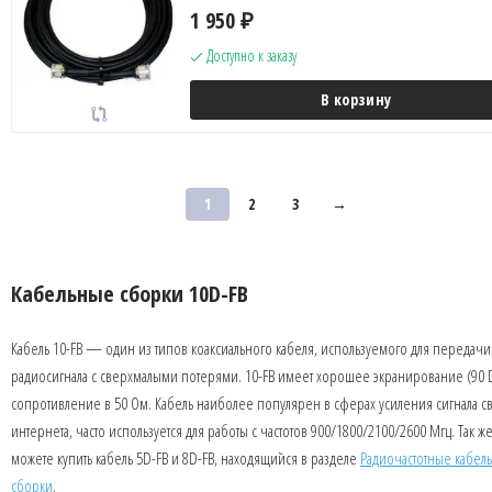
1 950
₽
Доступно к заказу
В корзину
1
2
3
→
Кабельные сборки 10D-FB
Кабель 10-FB — один из типов коаксиального кабеля, используемого для передачи
радиосигнала с сверхмалыми потерями. 10-FB имеет хорошее экранирование (90 
сопротивление в 50 Ом. Кабель наиболее популярен в сферах усиления сигнала с
интернета, часто используется для работы с частотов 900/1800/2100/2600 Мгц. Так ж
можете купить кабель 5D-FB и 8D-FB, находящийся в разделе
Радиочастотные кабел
сборки
.