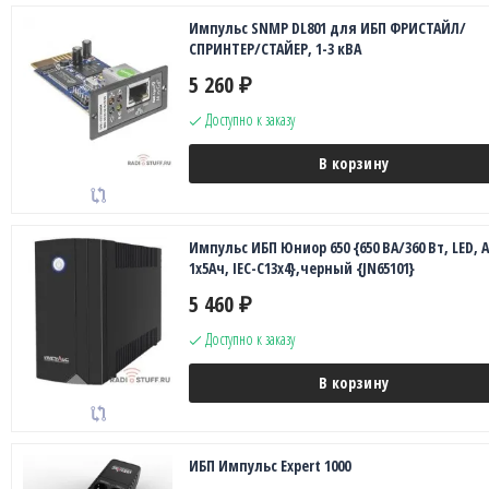
Импульс SNMP DL801 для ИБП ФРИСТАЙЛ/
СПРИНТЕР/СТАЙЕР, 1-3 кВА
5 260
₽
Доступно к заказу
В корзину
Импульс ИБП Юниор 650 {650 ВА/360 Вт, LED, 
1х5Ач, IEC-C13x4},черный {JN65101}
5 460
₽
Доступно к заказу
В корзину
ИБП Импульс Expert 1000