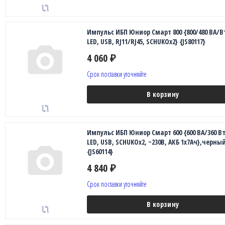
Импульс ИБП Юниор Смарт 800 {800/480 ВА/В
LED, USB, RJ11/RJ45, SCHUKOx2} {JS80117}
4 060
₽
Срок поставки уточняйте
В корзину
Импульс ИБП Юниор Смарт 600 {600 ВА/360 Вт
LED, USB, SCHUKOx2, ~230В, АКБ 1х7Ач},черны
{JS60114}
4 840
₽
Срок поставки уточняйте
В корзину