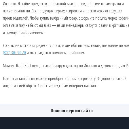
Иваново. На сайте предоставлен большой каталог с подробными параметрами и
наименованиями. Вся продукция сертифицирована и поставляется от ведущих
производителей. Чтобы купить выбранный товар, оформите покупку через корзин
оставьте заявку на быстрый заказ — наши менеджеры свяжутся с вами в кратчайши
и помогут с оформлением.
Если вы не можете определится с тем, какие ибп импульс купить, позвоните по н
(800) 302-90-20
и мы с радостью поможем с выбором.
Магазин RadioStuff осуществляет быструю доставку по Иваново и другим городам Р
Товары из каталога вы можете приобрести оптом и в розницу. За дополнительной
информацией обращайтесь к менеджерам интернет-магазина.
Полная версия сайта