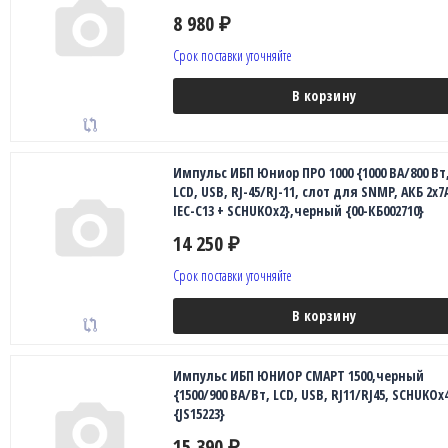
8 980
₽
Срок поставки уточняйте
В корзину
Импульс ИБП Юниор ПРО 1000 {1000 ВА/800 Вт
LCD, USB, RJ-45/RJ-11, слот для SNMP, АКБ 2х7
IEC-C13 + SCHUKOx2},черный {00-КБ002710}
14 250
₽
Срок поставки уточняйте
В корзину
Импульс ИБП ЮНИОР СМАРТ 1500,черный
{1500/900 ВА/Вт, LCD, USB, RJ11/RJ45, SCHUKOx
{JS15223}
15 390
₽