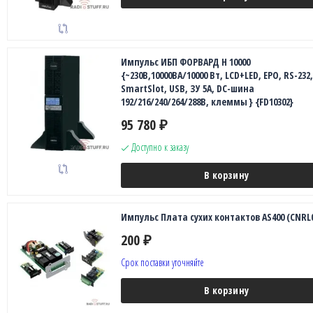
Импульс ИБП ФОРВАРД Н 10000
{~230В,10000ВА/10000 Вт, LCD+LED, EPO, RS-232,
SmartSlot, USB, ЗУ 5А, DC-шина
192/216/240/264/288В, клеммы } {FD10302}
95 780
₽
Доступно к заказу
В корзину
Импульс Плата сухих контактов AS400 (CNRL0
200
₽
Срок поставки уточняйте
В корзину