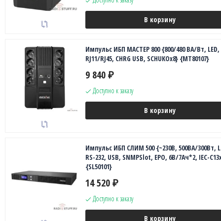
В корзину
Импульс ИБП МАСТЕР 800 {800/480 ВА/Вт, LED,
RJ11/RJ45, CHRG USB, SCHUKOx8} {MT80107}
9 840
₽
Доступно к заказу
В корзину
Импульс ИБП СЛИМ 500 {~230В, 500ВА/300Вт, L
RS-232, USB, SNMPSlot, EPO, 6В/7Ач*2, IEC-C13
{SL50101}
14 520
₽
Доступно к заказу
В корзину