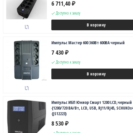
6 711,40
₽
Доступно к заказу
В корзину
Импульс Мастер 600 360Вт 600ВА черный
7 430
₽
Доступно к заказу
В корзину
Импульс ИБП Юниор Смарт 1200 LCD,черный
{1200/720 ВА/Вт, LCD, USB, RJ11/RJ45, SCHUKOx
{JS12223}
8 530
₽
Доступно к заказу