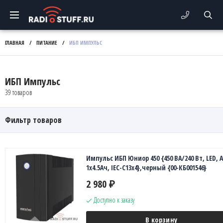
ГЛАВНАЯ
/
ПИТАНИЕ
/
ИБП ИМПУЛЬС
ИБП Импульс
39 товаров
Фильтр товаров
Импульс ИБП Юниор 450 {450 ВА/240 Вт, LED, 
1х4.5Ач, IEC-C13x4},черный {00-КБ001546}
2 980
₽
Доступно к заказу
В корзину