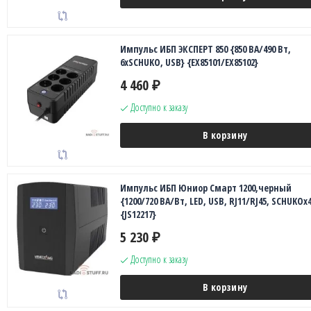
Импульс ИБП ЭКСПЕРТ 850 {850 ВА/490 Вт,
6xSCHUKO, USB} {EX85101/EX85102}
4 460
₽
Доступно к заказу
В корзину
Импульс ИБП Юниор Смарт 1200,черный
{1200/720 ВА/Вт, LED, USB, RJ11/RJ45, SCHUKOx4
{JS12217}
5 230
₽
Доступно к заказу
В корзину