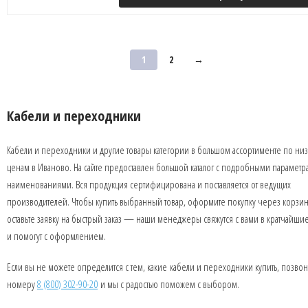
1
2
→
Кабели и переходники
Кабели и переходники и другие товары категории в большом ассортименте по ни
ценам в Иваново. На сайте предоставлен большой каталог с подробными параметр
наименованиями. Вся продукция сертифицирована и поставляется от ведущих
производителей. Чтобы купить выбранный товар, оформите покупку через корзин
оставьте заявку на быстрый заказ — наши менеджеры свяжутся с вами в кратчайши
и помогут с оформлением.
Если вы не можете определится с тем, какие кабели и переходники купить, позво
номеру
8 (800) 302-90-20
и мы с радостью поможем с выбором.