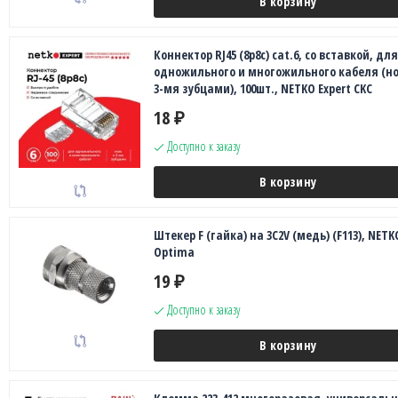
В корзину
Коннектор RJ45 (8p8c) cat.6, со вставкой, для
одножильного и многожильного кабеля (но
3-мя зубцами), 100шт., NETKO Expert CKC
18
₽
Доступно к заказу
В корзину
Штекер F (гайка) на 3С2V (медь) (F113), NETK
Optima
19
₽
Доступно к заказу
В корзину