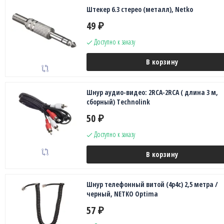
Штекер 6.3 стерео (металл), Netko
49
₽
Доступно к заказу
В корзину
Шнур аудио-видео: 2RCA-2RCA ( длина 3 м,
сборный) Technolink
50
₽
Доступно к заказу
В корзину
Шнур телефонный витой (4р4с) 2,5 метра /
черный, NETKO Optima
57
₽