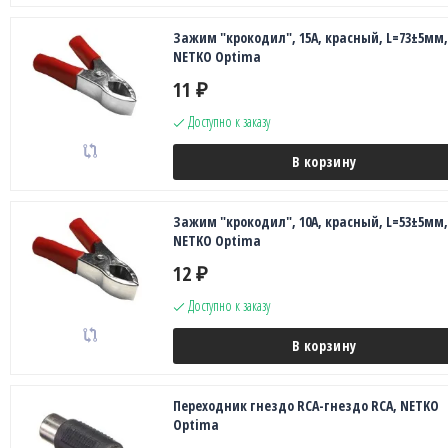
Зажим "крокодил", 15A, красный, L=73±5мм,
NETKO Optima
11
₽
Доступно к заказу
В корзину
Зажим "крокодил", 10A, красный, L=53±5мм,
NETKO Optima
12
₽
Доступно к заказу
В корзину
Переходник гнездо RCA-гнездо RCA, NETKO
Optima