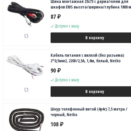
Шина монтажная 23х73 с держателем для
шкафов EMS высота/ширина/глубина 1800 
87
₽
Доступно к заказу
В корзину
Кабель питания с вилкой (без разъема)
2*0,5мм2, 220V/2,5A, 1,8м, белый, Netko
90
₽
Доступно к заказу
В корзину
Шнур телефонный витой (4р4с) 7,5 метра /
черный, Netko
108
₽