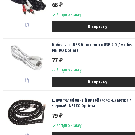
68
₽
Доступно к заказу
В корзину
Кабель шт.USB A - шт.micro USB 2.0 (1м), бел
NETKO Optima
77
₽
Доступно к заказу
В корзину
Шнур телефонный витой (4р4с) 4,5 метра /
черный, NETKO Optima
79
₽
Доступно к заказу