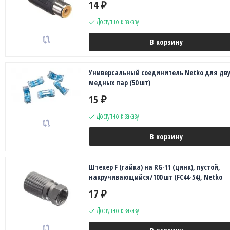
14
₽
Доступно к заказу
В корзину
Универсальный соединитель Netko для дву
медных пар (50 шт)
15
₽
Доступно к заказу
В корзину
Штекер F (гайка) на RG-11 (цинк), пустой,
накручивающийся/100 шт (FC44-54), Netko
17
₽
Доступно к заказу