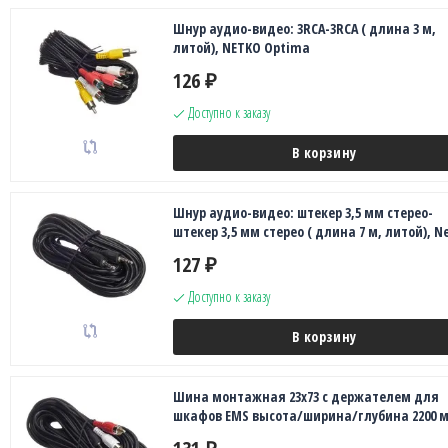
Шнур аудио-видео: 3RCA-3RCA ( длина 3 м,
литой), NETKO Optima
126
₽
Доступно к заказу
В корзину
Шнур аудио-видео: штекер 3,5 мм стерео-
штекер 3,5 мм стерео ( длина 7 м, литой), N
127
₽
Доступно к заказу
В корзину
Шина монтажная 23х73 с держателем для
шкафов EMS высота/ширина/глубина 2200 