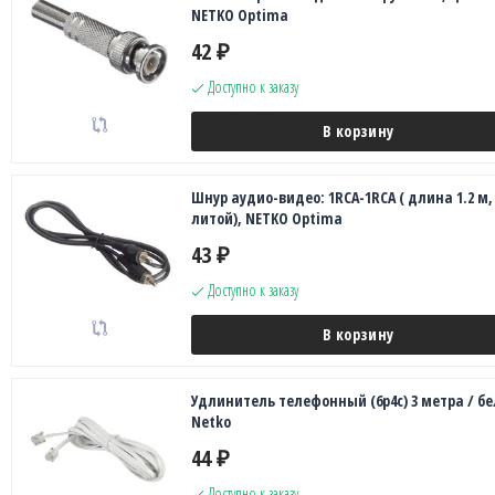
NETKO Optima
42
₽
Доступно к заказу
В корзину
Шнур аудио-видео: 1RCA-1RCA ( длина 1.2 м,
литой), NETKO Optima
43
₽
Доступно к заказу
В корзину
Удлинитель телефонный (6р4с) 3 метра / б
Netko
44
₽
Доступно к заказу