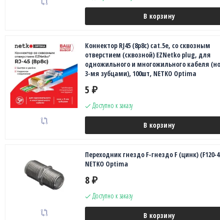
В корзину
Коннектор RJ45 (8p8c) cat.5е, со сквозным
отверстием (сквозной) EZNetko plug, для
одножильного и многожильного кабеля (но
3-мя зубцами), 100шт, NETKO Optima
5
₽
Доступно к заказу
В корзину
Переходник гнездо F-гнездо F (цинк) (F120-46
NETKO Optima
8
₽
Доступно к заказу
В корзину