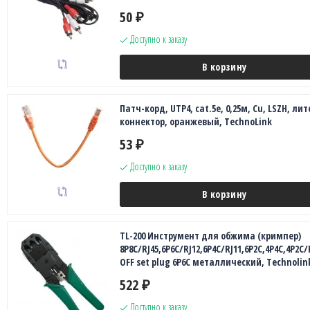
50
₽
Доступно к заказу
В корзину
Патч-корд, UTP4, cat.5e, 0,25м, Сu, LSZH, лит
коннектор, оранжевый, TechnoLink
53
₽
Доступно к заказу
В корзину
TL-200 Инструмент для обжима (кримпер)
8P8C/RJ45,6P6C/RJ12,6P4C/RJ11,6P2C,4P4C,4P2C
OFF set plug 6P6C металлический, Technolin
522
₽
Доступно к заказу