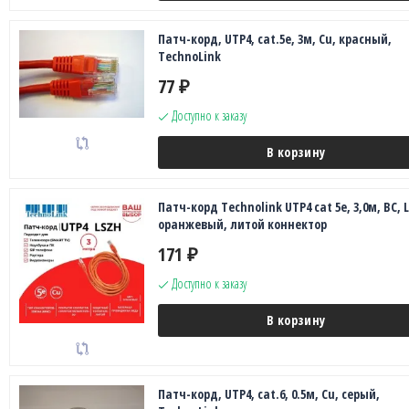
Патч-корд, UTP4, cat.5e, 3м, Сu, красный,
TechnoLink
77
₽
Доступно к заказу
В корзину
Патч-корд Technolink UTP4 cat 5e, 3,0м, ВС, 
оранжевый, литой коннектор
171
₽
Доступно к заказу
В корзину
Патч-корд, UTP4, cat.6, 0.5м, Сu, серый,