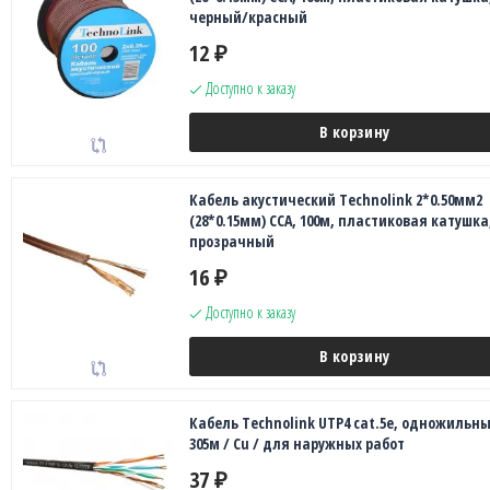
черный/красный
12
₽
Доступно к заказу
В корзину
Кабель акустический Technolink 2*0.50мм2
(28*0.15мм) CCA, 100м, пластиковая катушка
прозрачный
16
₽
Доступно к заказу
В корзину
Кабель Technolink UTP4 cat.5е, одножильны
305м / Сu / для наружных работ
37
₽