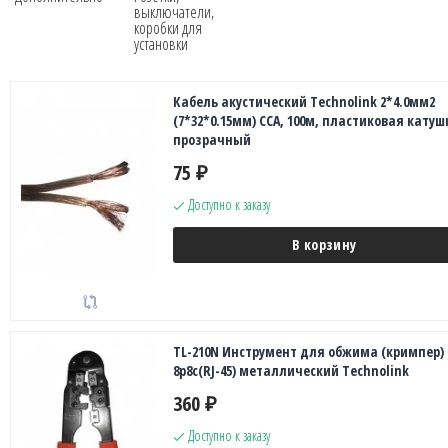
выключатели,
коробки для
установки
Кабель акустический Technolink 2*4.0мм2
(7*32*0.15мм) CCA, 100м, пластиковая катуш
прозрачный
75
₽
Доступно к заказу
В корзину
TL-210N Инструмент для обжима (кримпер)
8p8c(RJ-45) металлический Technolink
360
₽
Доступно к заказу