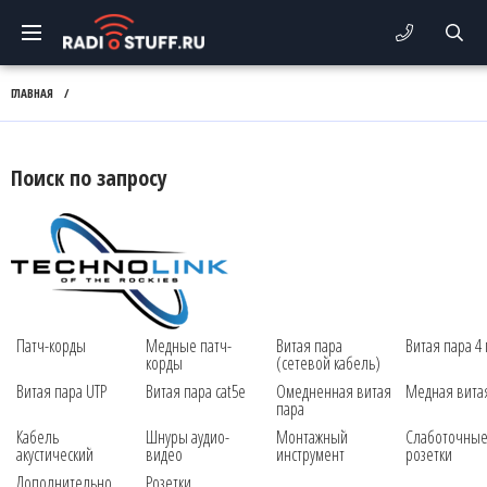
ГЛАВНАЯ
/
Поиск по запросу
Патч-корды
Медные патч-
Витая пара
Витая пара 4
корды
(сетевой кабель)
Витая пара UTP
Витая пара cat5e
Омедненная витая
Медная вита
пара
Кабель
Шнуры аудио-
Монтажный
Слаботочны
акустический
видео
инструмент
розетки
Дополнительно
Розетки,