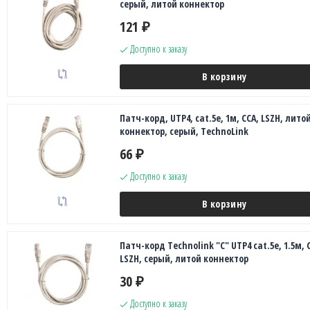
серый, литой коннектор
121
₽
Доступно к заказу
В корзину
Патч-корд, UTP4, cat.5е, 1м, CCA, LSZH, лито
коннектор, серый, TechnoLink
66
₽
Доступно к заказу
В корзину
Патч-корд Technolink "C" UTP4 cat.5е, 1.5м, 
LSZH, серый, литой коннектор
30
₽
Доступно к заказу