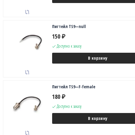
Пигтейл TS9—null
150
₽
Доступно к заказу
В корзину
Пигтейл TS9—F-female
180
₽
Доступно к заказу
В корзину