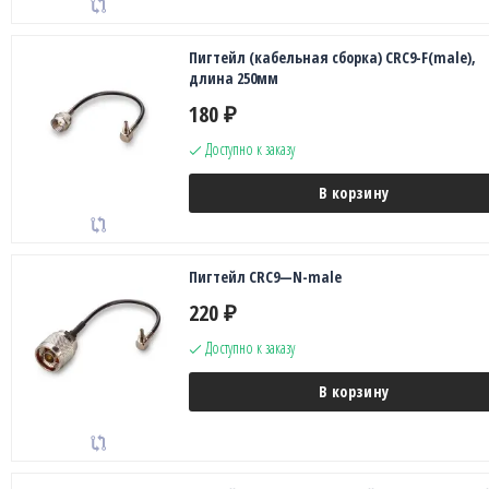
Пигтейл (кабельная сборка) CRC9-F(male),
длина 250мм
180
₽
Доступно к заказу
В корзину
Пигтейл CRC9—N-male
220
₽
Доступно к заказу
В корзину