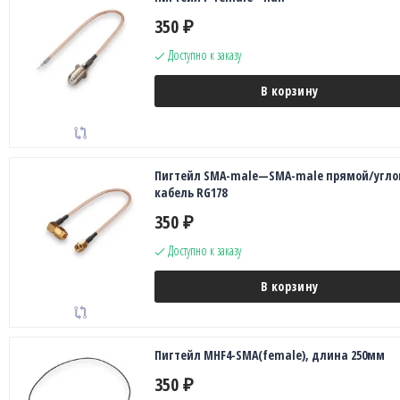
350
₽
Доступно к заказу
В корзину
Пигтейл SMA-male—SMA-male прямой/угло
кабель RG178
350
₽
Доступно к заказу
В корзину
Пигтейл MHF4-SMA(female), длина 250мм
350
₽