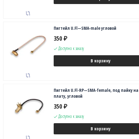
Пигтейл U.Fl—SMA-male угловой
350
₽
Доступно к заказу
В корзину
Пигтейл U.Fl-RP—SMA-female, под пайку на
плату, угловой
350
₽
Доступно к заказу
В корзину