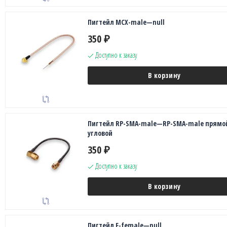
Пигтейл MCX-male—null
350
₽
Доступно к заказу
В корзину
Пигтейл RP-SMA-male—RP-SMA-male прямо
угловой
350
₽
Доступно к заказу
В корзину
Пигтейл F-female—null