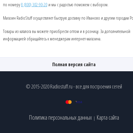
по номеру
8 (800) 302-90-20
и мы с радостью поможем с выбором.
Магазин RadioStuff осуществляет быструю доставку по Иваново и другим городам Р
Товары из каталога вы можете приобрести оптом и в розницу. За дополнительной
информацией обращайтесь к менеджерам интернет-магазина.
Полная версия сайта
© 2015-2020 Radiostuff.ru - все для построения сетей
Политика персональных данных
Карта сайта
|