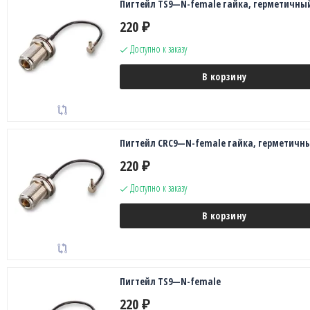
Пигтейл TS9—N-female гайка, герметичны
220
₽
Доступно к заказу
В корзину
Пигтейл CRC9—N-female гайка, герметичн
220
₽
Доступно к заказу
В корзину
Пигтейл TS9—N-female
220
₽