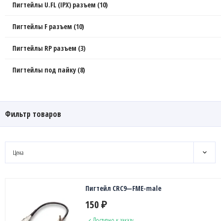
Пигтейлы U.FL (IPX) разъем (10)
Пигтейлы F разъем (10)
Пигтейлы RP разъем (3)
Пигтейлы под пайку (8)
Фильтр товаров
Цена
Пигтейл CRC9—FME-male
150
₽
Доступно к заказу