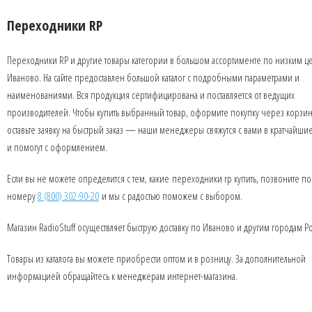
Переходники RP
Переходники RP и другие товары категории в большом ассортименте по низким ц
Иваново. На сайте предоставлен большой каталог с подробными параметрами и
наименованиями. Вся продукция сертифицирована и поставляется от ведущих
производителей. Чтобы купить выбранный товар, оформите покупку через корзин
оставьте заявку на быстрый заказ — наши менеджеры свяжутся с вами в кратчайши
и помогут с оформлением.
Если вы не можете определится с тем, какие переходники rp купить, позвоните по
номеру
8 (800) 302-90-20
и мы с радостью поможем с выбором.
Магазин RadioStuff осуществляет быструю доставку по Иваново и другим городам Р
Товары из каталога вы можете приобрести оптом и в розницу. За дополнительной
информацией обращайтесь к менеджерам интернет-магазина.