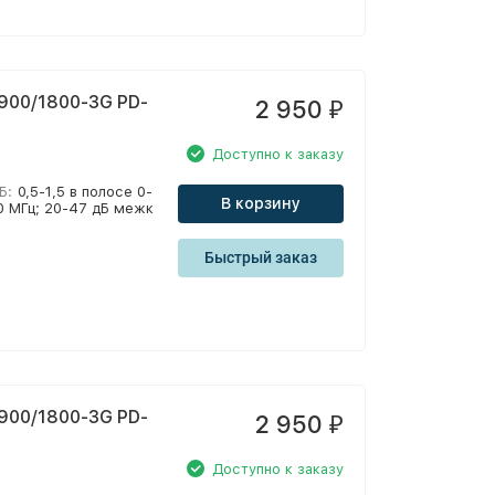
900/1800-3G PD-
2 950
₽
Доступно к заказу
Б:
0,5-1,5 в полосе 0-
В корзину
00 МГц; 20-47 дБ межк
Быстрый заказ
900/1800-3G PD-
2 950
₽
Доступно к заказу