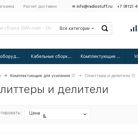
агазина
Расчет доставки
info@radiostuff.ru
+7 (812) 
Все категории
Сетевое оборудование
Кабельные сборки радиочастотные
Комплектующие для усиления
У
я
Комплектующие для усиления
Сплиттеры и делители
литтеры и делители
тировать:
Цена