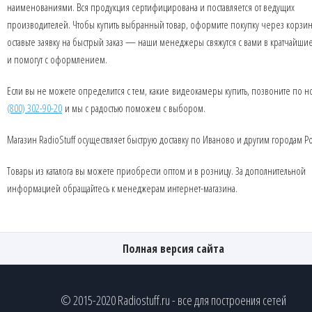
наименованиями. Вся продукция сертифицирована и поставляется от ведущих
производителей. Чтобы купить выбранный товар, оформите покупку через корзин
оставьте заявку на быстрый заказ — наши менеджеры свяжутся с вами в кратчайши
и помогут с оформлением.
Если вы не можете определится с тем, какие видеокамеры купить, позвоните по 
(800) 302-90-20
и мы с радостью поможем с выбором.
Магазин RadioStuff осуществляет быструю доставку по Иваново и другим городам Р
Товары из каталога вы можете приобрести оптом и в розницу. За дополнительной
информацией обращайтесь к менеджерам интернет-магазина.
Полная версия сайта
© 2015-2020 Radiostuff.ru - все для построения сетей