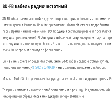
8D-FB кабель радиочастотный
8D-FB кабель радиочастотный и другие товары категории в большом ассортименте 
низким ценам в Иваново. На сайте предоставлен большой каталог с подробными
параметрами и наименованиями. Вся продукция сертифицирована и поставляется 
ведущих производителей. Чтобы купить выбранный товар, оформите покупку чер
корзину или оставьте заявку на быстрый заказ — наши менеджеры свяжутся с вами 
кратчайшие сроки и помогут с оформлением.
Если вы не можете определится с тем, какие 8d-fb кабель радиочастотный купить,
позвоните по номеру
8 (800) 302-90-20
и мы с радостью поможем с выбором.
Магазин RadioStuff осуществляет быструю доставку по Иваново и другим городам Р
Товары из каталога вы можете приобрести оптом и в розницу. За дополнительной
информацией обращайтесь к менеджерам интернет-магазина.