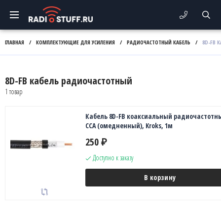
ГЛАВНАЯ
/
КОМПЛЕКТУЮЩИЕ ДЛЯ УСИЛЕНИЯ
/
РАДИОЧАСТОТНЫЙ КАБЕЛЬ
/
8D-FB 
8D-FB кабель радиочастотный
1 товар
Кабель 8D-FB коаксиальный радиочастотн
CCA (омедненный), Kroks, 1м
250
₽
Доступно к заказу
В корзину