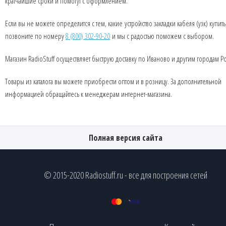
кратчайшие сроки и помогут с оформлением.
Если вы не можете определится с тем, какие устройство закладки кабеля (узк) купить
позвоните по номеру
8 (800) 302-90-20
и мы с радостью поможем с выбором.
Магазин RadioStuff осуществляет быструю доставку по Иваново и другим городам Р
Товары из каталога вы можете приобрести оптом и в розницу. За дополнительной
информацией обращайтесь к менеджерам интернет-магазина.
Полная версия сайта
© 2015-2020 Radiostuff.ru - все для построения сетей