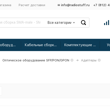
агазина
Расчет доставки
info@radiostuff.ru
+7 (812) 
Все категории
Сетевое оборудование
Кабельные сборки радиочастотные
Комплектующие для усиления
У
Оптическое оборудование SFP/PON/GPON
Адаптеры