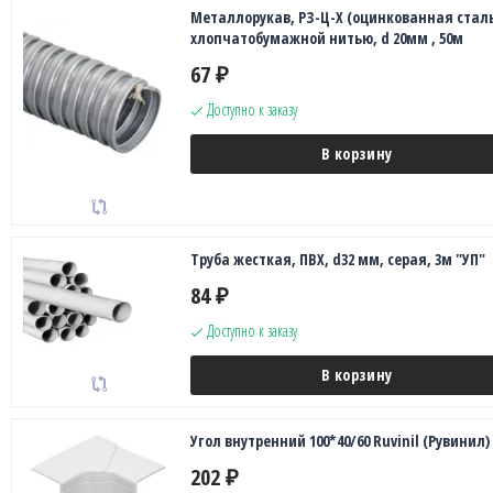
Металлорукав, РЗ-Ц-Х (оцинкованная сталь
хлопчатобумажной нитью, d 20мм , 50м
67
₽
Доступно к заказу
В корзину
Труба жесткая, ПВХ, d32 мм, серая, 3м "УП"
84
₽
Доступно к заказу
В корзину
Угол внутренний 100*40/60 Ruvinil (Рувинил)
202
₽