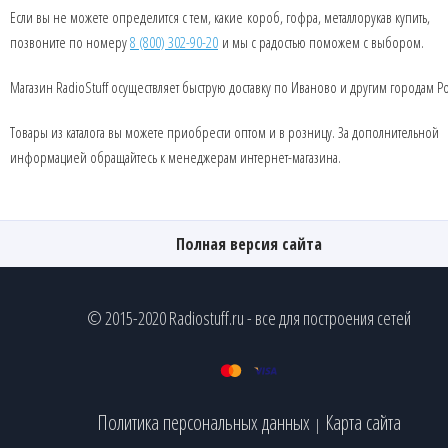
Если вы не можете определится с тем, какие короб, гофра, металлорукав купить,
позвоните по номеру
8 (800) 302-90-20
и мы с радостью поможем с выбором.
Магазин RadioStuff осуществляет быструю доставку по Иваново и другим городам Р
Товары из каталога вы можете приобрести оптом и в розницу. За дополнительной
информацией обращайтесь к менеджерам интернет-магазина.
Полная версия сайта
© 2015-2020 Radiostuff.ru - все для построения сетей
Политика персональных данных
Карта сайта
|