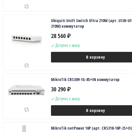
Ubiquiti UniFi Switch Ultra 210W (арт. USW-Ul
210W) коммутатор
28 560
₽
Доступно к заказу
В корзину
MikroTik CRS309-1G-8S+IN коммутатор
30 290
₽
Доступно к заказу
В корзину
MikroTik netPower 16P (арт. CRS318-16P-2S+O