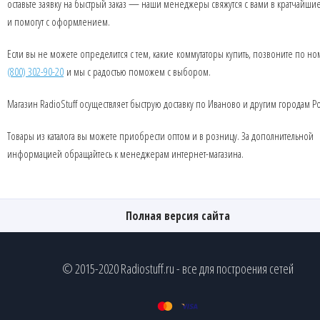
оставьте заявку на быстрый заказ — наши менеджеры свяжутся с вами в кратчайши
и помогут с оформлением.
Если вы не можете определится с тем, какие коммутаторы купить, позвоните по н
(800) 302-90-20
и мы с радостью поможем с выбором.
Магазин RadioStuff осуществляет быструю доставку по Иваново и другим городам Р
Товары из каталога вы можете приобрести оптом и в розницу. За дополнительной
информацией обращайтесь к менеджерам интернет-магазина.
Полная версия сайта
© 2015-2020 Radiostuff.ru - все для построения сетей