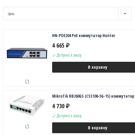
Цена
HN-POE204 PoE коммутатор Hunter
4 665
₽
Доступно к заказу
В корзину
MikroTik RB260GS (CSS106-5G-1S) коммутатор
4 730
₽
Доступно к заказу
В корзину