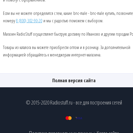
Если вы не можете определится с тем, какие bnc-male - bnc-male купить, позвонит
номеру
8 (800) 302-90-20
и мы с радостью поможем с выбором.
Магазин RadioStuff осуществляет быструю доставку по Иваново и другим городам Р
Товары из каталога вы можете приобрести оптом и в розницу. За дополнительной
информацией обращайтесь к менеджерам интернет-магазина.
Полная версия сайта
© 2015-2020 Radiostuff.ru - все для построения сетей