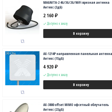
MAGNITA-2 4G/3G/2G/WiFi врезная антенна
Антекс (3дБ)
2 160
₽
Доступно к заказу
В корзину
AX-1214P направленная панельная антенн
Антекс (15дБ)
4 920
₽
Доступно к заказу
В корзину
AX-3800 offset MIMO офсетный облучатель
Антекс (23дБ)