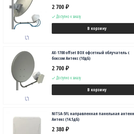
2 700
₽
Доступно к заказу
В корзину
AX-1700 offset BOX офсетный облучатель с
боксом Антекс (10дБ)
2 700
₽
Доступно к заказу
В корзину
NITSA-5FL направленная панельная антен
Антекс (14.5дБ)
2 380
₽