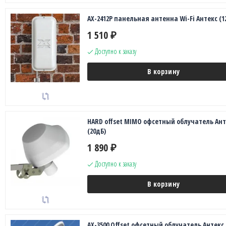
AX-2412P панельная антенна Wi-Fi Антекс (1
1 510
₽
Доступно к заказу
В корзину
HARD offset MIMO офсетный облучатель Ант
(20дБ)
1 890
₽
Доступно к заказу
В корзину
AX-3500 Offset офсетный облучатель Антекс