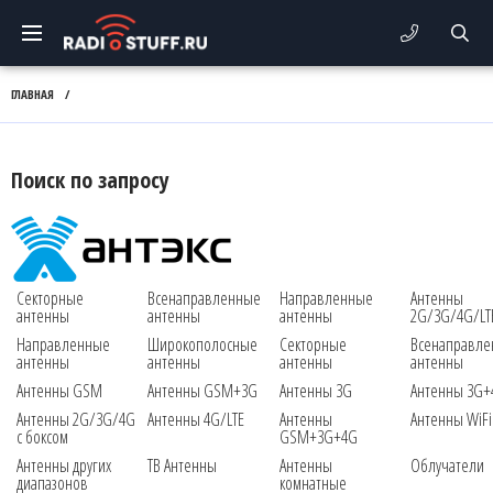
ГЛАВНАЯ
/
Поиск по запросу
Секторные
Всенаправленные
Направленные
Антенны
антенны
антенны
антенны
2G/3G/4G/LT
Направленные
Широкополосные
Секторные
Всенаправл
антенны
антенны
антенны
антенны
Антенны GSM
Антенны GSM+3G
Антенны 3G
Антенны 3G+
Антенны 2G/3G/4G
Антенны 4G/LTE
Антенны
Антенны WiFi
с боксом
GSM+3G+4G
Антенны других
ТВ Антенны
Антенны
Облучатели
диапазонов
комнатные