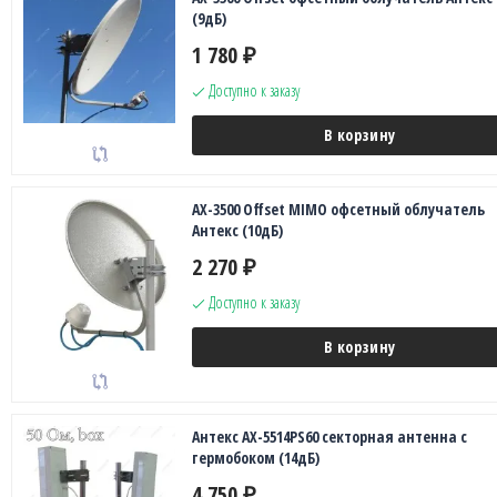
(9дБ)
1 780
₽
Доступно к заказу
В корзину
AX-3500 Offset MIMO офсетный облучатель
Антекс (10дБ)
2 270
₽
Доступно к заказу
В корзину
Антекс AX-5514PS60 секторная антенна с
гермобоком (14дБ)
4 750
₽