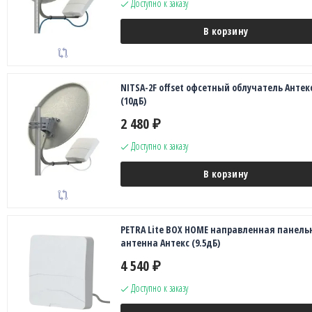
Доступно к заказу
В корзину
NITSA-2F offset офсетный облучатель Антек
(10дБ)
2 480
₽
Доступно к заказу
В корзину
PETRA Lite BOX HOME направленная панель
антенна Антекс (9.5дБ)
4 540
₽
Доступно к заказу