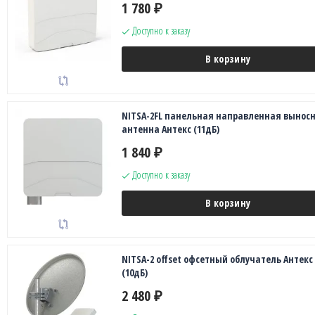
1 780
₽
Доступно к заказу
В корзину
NITSA-2FL панельная направленная вынос
антенна Антекс (11дБ)
1 840
₽
Доступно к заказу
В корзину
NITSA-2 offset офсетный облучатель Антекс
(10дБ)
2 480
₽