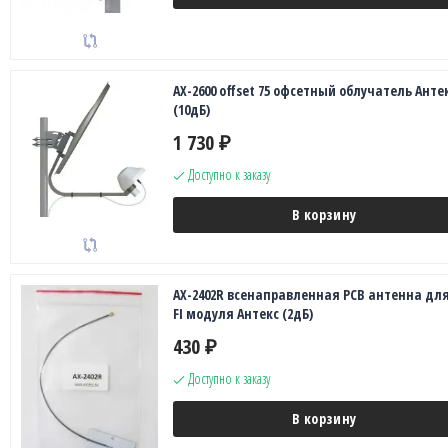
AX-2600 offset 75 офсетный облучатель Анте
(10дБ)
1 730
₽
Доступно к заказу
В корзину
AX-2402R всенаправленная PCB антенна для
FI модуля Антекс (2дБ)
430
₽
Доступно к заказу
В корзину