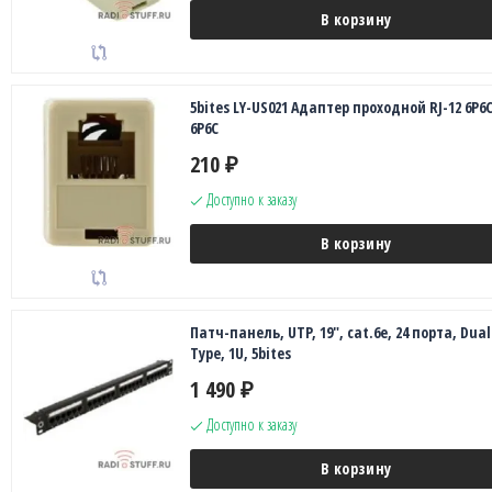
В корзину
5bites LY-US021 Адаптер проходной RJ-12 6P6C
6P6C
210
₽
Доступно к заказу
В корзину
Патч-панель, UTP, 19", cat.6e, 24 порта, Dual
Type, 1U, 5bites
1 490
₽
Доступно к заказу
В корзину