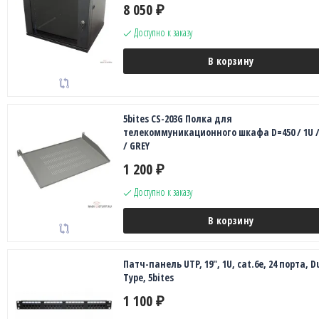
8 050
₽
Доступно к заказу
В корзину
5bites CS-203G Полка для
телекоммуникационного шкафа D=450 / 1U /
/ GREY
1 200
₽
Доступно к заказу
В корзину
Патч-панель UTP, 19", 1U, cat.6e, 24 порта, D
Type, 5bites
1 100
₽