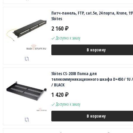
Патч-панель, FTP, cat.5e, 24 порта, Krone, 19
5bites
2 160
₽
Доступно к заказу
В корзину
5bites CS-203B Полка для
телекоммуникационного шкафа D=450 / 1U /
/ BLACK
1 420
₽
Доступно к заказу
В корзину