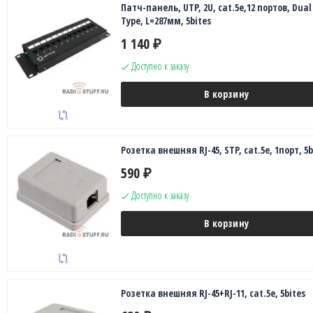
Патч-панель, UTP, 2U, cat.5e,12 портов, Dual
Type, L=287мм, 5bites
1 140
₽
Доступно к заказу
В корзину
Розетка внешняя RJ-45, STP, cat.5е, 1порт, 5b
590
₽
Доступно к заказу
В корзину
Розетка внешняя RJ-45+RJ-11, cat.5е, 5bites