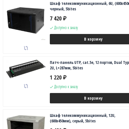
Шкаф телекоммуникационный, 6U, (600х450
черный, 5bites
7 420
₽
Доступно к заказу
В корзину
Патч-панель UTP, cat.5e, 12 портов, Dual Typ
2U, L=287мм, 5bites
1 220
₽
Доступно к заказу
В корзину
Шкаф телекоммуникационный, 12U,
(600x450мм), серый, 5bites