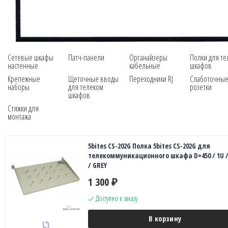
Сетевые шкафы
Патч-панели
Органайзеры
Полки для те
настенные
кабельные
шкафов
Крепежные
Щеточные вводы
Переходники RJ
Слаботочны
наборы
для телеком
розетки
шкафов
Стяжки для
монтажа
5bites CS-202G Полка 5bites CS-202G для
телекоммуникационного шкафа D=450 / 1U /
/ GREY
1 300
₽
Доступно к заказу
В корзину