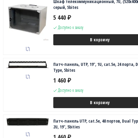
Шкаф телекоммуникационный, 7U, (520х400
серый, 5bites
5 440
₽
Доступно к заказу
В корзину
Патч-панель, UTP, 19", 1U, cat.5e, 24 порта, 
Type, 5bites
1 460
₽
Доступно к заказу
В корзину
Патч-панель UTP, cat.5e, 48 портов, Dual Typ
2U, 19", 5bities
1 460
₽