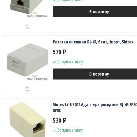
В корзину
Розетка внешняя RJ-45, 6 cat, 1порт, 5bites
570
₽
Доступно к заказу
В корзину
5bites LY-US022 Адаптер проходной RJ-45 8P8C
8P8C
530
₽
Доступно к заказу