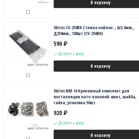
В корзину
5bites CV-250BK Стяжка нейлон. , Ш3.6мм.,
Д250мм., 100шт (CV-250BK)
590
₽
Доступно к заказу
В корзину
5bites NM-16 Крепежный комплект для
инсталляции патч-панелей: винт, шайба,
гайка, упаковка 50шт.
920
₽
Доступно к заказу
В корзину