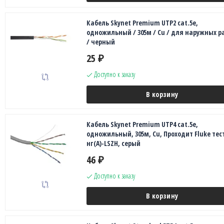
Кабель Skynet Premium UTP2 cat.5е,
одножильный / 305м / Cu / для наружных р
/ черный
25
₽
Доступно к заказу
В корзину
Кабель Skynet Premium UTP4 cat.5е,
одножильный, 305м, Cu, Проходит Fluke тест
нг(А)-LSZH, серый
46
₽
Доступно к заказу
В корзину