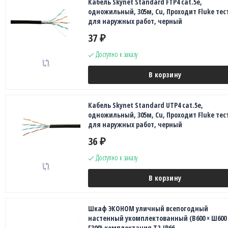
Кабель Skynet Standard FTP4 cat.5е,
одножильный, 305м, Cu, Проходит Fluke тест
для наружных работ, черный
37
₽
Доступно к заказу
В корзину
Кабель Skynet Standard UTP4 cat.5е,
одножильный, 305м, Cu, Проходит Fluke тест
для наружных работ, черный
36
₽
Доступно к заказу
В корзину
Шкаф ЭКОНОМ уличный всепогодный
настенный укомплектованный (В600 × Ш600 
Г300),комплектация T2-IP66