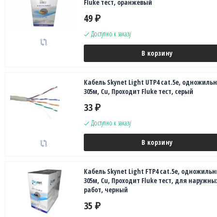
Fluke тест, оранжевый
49
₽
Доступно к заказу
В корзину
Кабель Skynet Light UTP4 cat.5е, одножиль
305м, Cu, Проходит Fluke тест, серый
33
₽
Доступно к заказу
В корзину
Кабель Skynet Light FTP4 cat.5е, одножильн
305м, Cu, Проходит Fluke тест, для наружны
работ, черный
35
₽