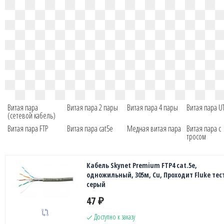
Витая пара
Витая пара 2 пары
Витая пара 4 пары
Витая пара U
(сетевой кабель)
Витая пара FTP
Витая пара cat5e
Медная витая пара
Витая пара с
тросом
Кабель Skynet Premium FTP4 cat.5е,
одножильный, 305м, Cu, Проходит Fluke тест
серый
47
₽
Доступно к заказу