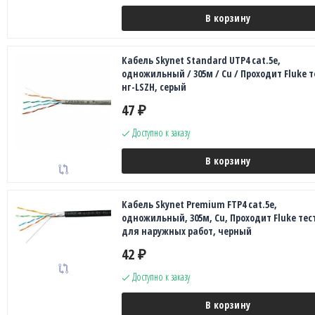
В корзину
Кабель Skynet Standard UTP4 cat.5е,
одножильный / 305м / Cu / Проходит Fluke т
нг-LSZH, серый
47
₽
Доступно к заказу
В корзину
Кабель Skynet Premium FTP4 cat.5е,
одножильный, 305м, Cu, Проходит Fluke тест
для наружных работ, черный
42
₽
Доступно к заказу
В корзину