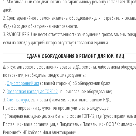
1. Максимальный срок диагностики по гарантийному ремонту составляет 10 ра
дней.
2. Срок гарантийного ремонта/замены оборудования для потребителя состав
45 дней со дня обнаружения неисправности.
3. RADIOSTUFF.RU не несет ответственности за нарушение сроков замены това
если на складе у дистрибьютора отсутствует товарная единица.
СДАЧА ОБОРУДОВАНИЯ В РЕМОНТ ДЛЯ ЮР. ЛИЦ
Для бухгалтерского оформления возврата ДС, ремонта, либо замены оборудо
по гарантии, необходимы следующие документы:
1.
Односторонний акт
(с вашей стороны) об обнаружении брака.
2.
Возвратная накладная ТОРГ-12
на неисправное оборудование;
3.
Счет-фактура
, если ваша фирма является плательщиком НДС;
При формировании документов просим учитывать следующее:
1) Товарная накладная должна быть по форме ТОРГ-12, где Грузоотправитель и
Поставщик - ваша организация, а Покупатель и Плательщик - ООО "Комплексн
Решения"/ ИП Кабазов Илья Александрович .