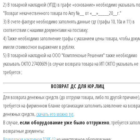
2) В товарной накладной (УПД) в графе «основание» необходимо указывать по
"Возврат некачественного товара по Акту №__ от «__»_____20__г."
3) В счете-фактуре необходимо заполнять данные гдт (графы 10, 10а и 11) в
соответствии с нашими документами на поставку;
4) Также необходимо заполнение графы с указанием цены товара, чтобы доку
имели стоимостное выражение в рублях.
5) В товарной накладной на ООО "Комплексные Решения" также необходимо
указывать ОКПО 27400609 (в случае возврата товара на ИП ОКПО указывать не
требуется ;
ВОЗВРАТ ДС ДЛЯ ЮР.ЛИЦ
Для возврата денежных средств (до отгрузки товара, либо по другой причине)
требуется на фирменном бланке организации заполнить заявление на возвра
денежных средств,
скачать его можно тут
.
В случае,
если оборудование уже было отгружено
, требуется запол
возвратные документы:
Возвратная накладная ТОРГ-12
на неисправное оборудование;