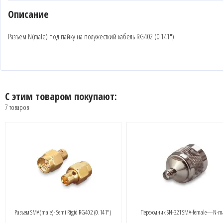
Описание
Разъем N(male) под пайку на полужесткий кабель RG402 (0.141").
С этим товаром покупают:
7 товаров
Разъем SMA(male)- Semi Rigid RG402 (0.141")
Переходник SN-321 SMA-female—N-m