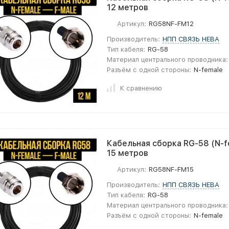
12 метров
Артикул:
RG58NF-FM12
Производитель:
НПП СВЯЗЬ НЕВА
Тип кабеля:
RG-58
Материал центрального проводника:
Разъём с одной стороны:
N-female
К сравнению
Кабельная сборка RG-58 (N-fe
15 метров
Артикул:
RG58NF-FM15
Производитель:
НПП СВЯЗЬ НЕВА
Тип кабеля:
RG-58
Материал центрального проводника:
Разъём с одной стороны:
N-female