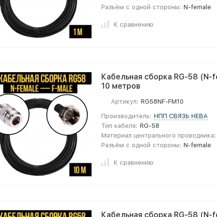
Разъём с одной стороны:
N-female
К сравнению
Кабельная сборка RG-58 (N-fe
10 метров
Артикул:
RG58NF-FM10
Производитель:
НПП СВЯЗЬ НЕВА
Тип кабеля:
RG-58
Материал центрального проводника:
Разъём с одной стороны:
N-female
К сравнению
Кабельная сборка RG-58 (N-fe