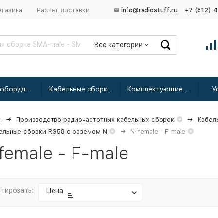
агазина
Расчет доставки
info@radiostuff.ru
+7 (812) 
Все категории
Сетевое оборудование
Кабельные сборки радиочастотные
Комплектующие для усиления
У
я
Производство радиочастотных кабельных сборок
Кабел
ельные сборки RG58 с раземом N
N-female - F-male
female - F-male
тировать:
Цена