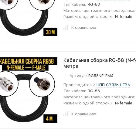
Тип кабеля:
RG-58
Материал центрального проводника:
Разъём с одной стороны:
N-female
К сравнению
Кабельная сборка RG-58 (N-fe
метра
Артикул:
RG58NF-FM4
Производитель:
НПП СВЯЗЬ НЕВА
Тип кабеля:
RG-58
Материал центрального проводника:
Разъём с одной стороны:
N-female
К сравнению