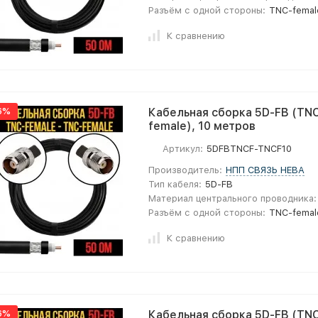
Разъём с одной стороны:
TNC-femal
К сравнению
6%
Кабельная сборка 5D-FB (TNC
female), 10 метров
Артикул:
5DFBTNCF-TNCF10
Производитель:
НПП СВЯЗЬ НЕВА
Тип кабеля:
5D-FB
Материал центрального проводника:
Разъём с одной стороны:
TNC-femal
К сравнению
6%
Кабельная сборка 5D-FB (TNC