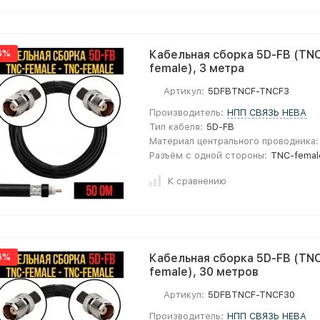
6%
Кабельная сборка 5D-FB (TNC
female), 3 метра
Артикул:
5DFBTNCF-TNCF3
Производитель:
НПП СВЯЗЬ НЕВА
Тип кабеля:
5D-FB
Материал центрального проводника:
Разъём с одной стороны:
TNC-femal
К сравнению
6%
Кабельная сборка 5D-FB (TNC
female), 30 метров
Артикул:
5DFBTNCF-TNCF30
Производитель:
НПП СВЯЗЬ НЕВА