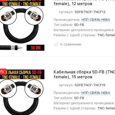
female), 12 метров
Артикул:
5DFBTNCF-TNCF12
Производитель:
НПП СВЯЗЬ НЕВА
Тип кабеля:
5D-FB
Материал центрального проводника:
Разъём с одной стороны:
TNC-femal
К сравнению
6%
Кабельная сборка 5D-FB (TNC
female), 15 метров
Артикул:
5DFBTNCF-TNCF15
Производитель:
НПП СВЯЗЬ НЕВА
Тип кабеля:
5D-FB
Материал центрального проводника:
Разъём с одной стороны:
TNC-femal