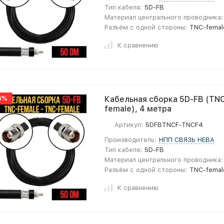
Тип кабеля:
5D-FB
Материал центрального проводника:
Разъём с одной стороны:
TNC-femal
К сравнению
6%
Кабельная сборка 5D-FB (TNC
female), 4 метра
Артикул:
5DFBTNCF-TNCF4
Производитель:
НПП СВЯЗЬ НЕВА
Тип кабеля:
5D-FB
Материал центрального проводника:
Разъём с одной стороны:
TNC-femal
К сравнению