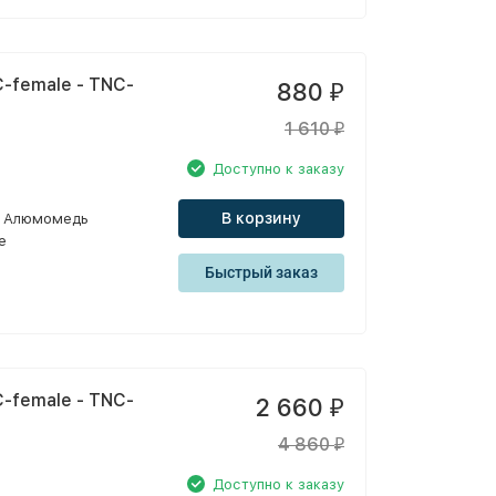
-female - TNC-
880
₽
1 610
₽
Доступно к заказу
В корзину
Алюмомедь
e
Быстрый заказ
-female - TNC-
2 660
₽
4 860
₽
Доступно к заказу