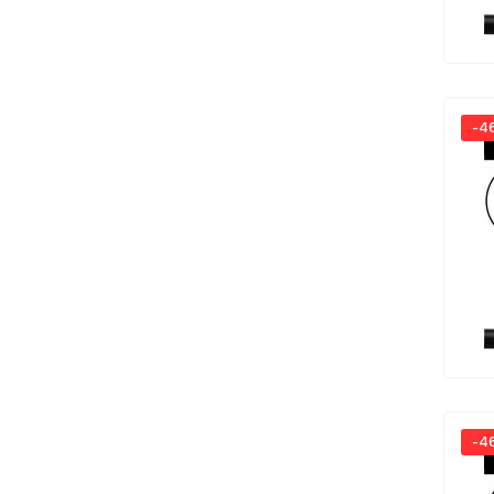
-4
-4