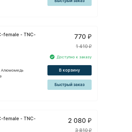
Быстрый заказ
-female - TNC-
770
₽
1 410
₽
Доступно к заказу
В корзину
Алюмомедь
e
Быстрый заказ
-female - TNC-
2 080
₽
3 810
₽