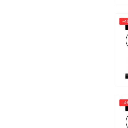
-4
-4