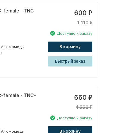
-female - TNC-
600
₽
1 110
₽
Доступно к заказу
В корзину
Алюмомедь
e
Быстрый заказ
-female - TNC-
660
₽
1 220
₽
Доступно к заказу
В корзину
Алюмомедь