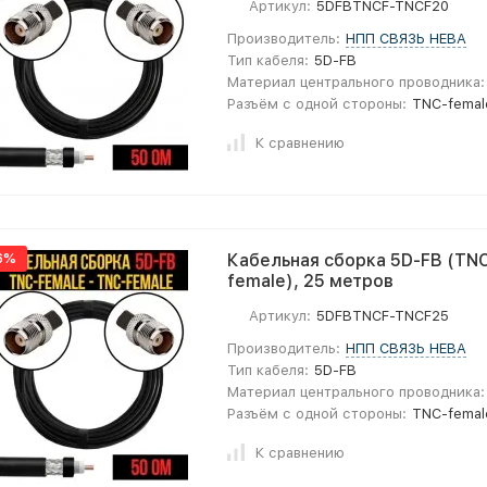
Артикул:
5DFBTNCF-TNCF20
Производитель:
НПП СВЯЗЬ НЕВА
Тип кабеля:
5D-FB
Материал центрального проводника:
Разъём с одной стороны:
TNC-femal
К сравнению
6%
Кабельная сборка 5D-FB (TNC
female), 25 метров
Артикул:
5DFBTNCF-TNCF25
Производитель:
НПП СВЯЗЬ НЕВА
Тип кабеля:
5D-FB
Материал центрального проводника:
Разъём с одной стороны:
TNC-femal
К сравнению