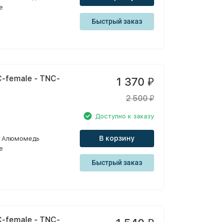
e
Быстрый заказ
-female - TNC-
1 370
₽
2 500
₽
Доступно к заказу
В корзину
Алюмомедь
e
Быстрый заказ
-female - TNC-