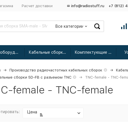
агазина
Расчет доставки
info@radiostuff.ru
+7 (812) 
Все категории
Сетевое оборудование
Кабельные сборки радиочастотные
Комплектующие для усиления
У
я
Производство радиочастотных кабельных сборок
Кабел
ельные сборки 5D-FB с разъемом TNC
TNC-female - TNC-fema
C-female - TNC-female
тировать:
Цена