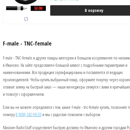
В корзину
F-male - TNC-female
F-male - TNC-female и другие товары категории в большом ассортименте по низки
в Иваново. На сайте предоставлен большой каталог с подробными параметрами и
наименованиями. Вся продукция сертифицирована и поставляется от ведущих
производителей. Чтобы купить выбранный товар, оформите покупку через корзин
оставьте заявку на быстрый заказ — наши менеджеры свяжутся с вами в кратчайши
и помогут с оформлением.
Если вы не можете определится с тем, какие f-male - tnc-female купить, позвоните 
номеру
8 (800) 302-90-20
и мы с радостью поможем с выбором.
Магазин RadioStuff осуществляет быструю доставку по Иваново и другим городам Р