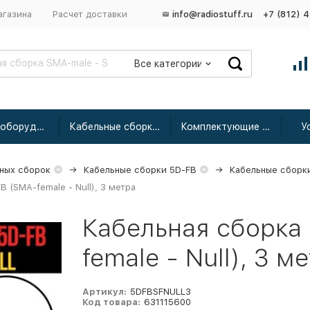
агазина
Расчет доставки
info@radiostuff.ru
+7 (812) 
Все категории
Сетевое оборудование
Кабельные сборки радиочастотные
Комплектующие для усиления
У
ных сборок
Кабельные сборки 5D-FB
Кабельные сборк
 (SMA-female - Null), 3 метра
Кабельная сборка
female - Null), 3 м
Артикул:
5DFBSFNULL3
Код товара:
631115600