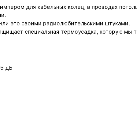
импером для кабельных колец, в проводах потол
ми.
рили это своими радиолюбительскими штуками.
ащищает специальная термоусадка, которую мы 
75 дБ