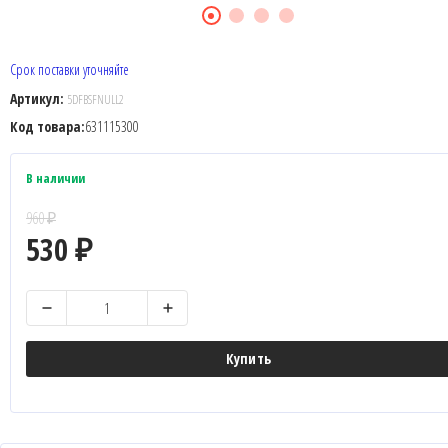
Срок поставки уточняйте
Артикул:
5DFBSFNULL2
Код товара:
631115300
В наличии
960
₽
530
₽
Купить