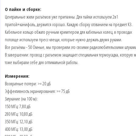
О пайке и сборке:
Центральные жили разъёмов уже припаяны. Для пайки используем 2в1
припой+канифоль, держится хорошо. Каждую сборку отзванием на предмет КЗ.
Кабельное кольцо обжато ручным кримпером для кабельных колец, в проводах
потолще используем пресс-клещи, которые нужно держать двумя руками.
Все разъёмы - 50 Омные, мы проверили это своими радиолюбительскими штукам
В завершении: провод с разъемом защищает специальная термоусадка, которую 
тоже выбирали себе для оптимальной работы.
Измерения:
Возвратные потери: >= 20 дБ
Эффективность экранирования: >= 75 дБ
Затухание (на 100 м):
150 МГц: 7,80 дБ
280 МГц: 10,80 дБ
350 МГц: 12,10 дБ
400 МГц: 13,00 дБ