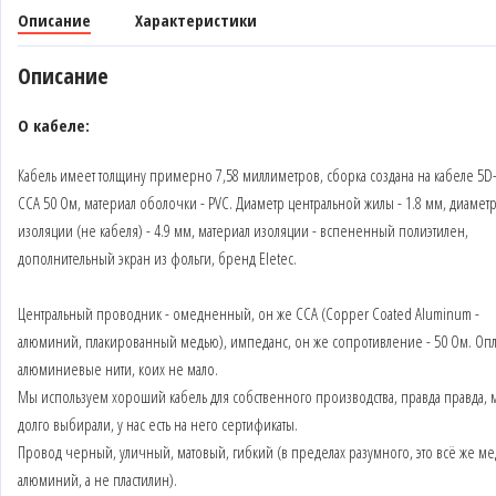
Описание
Характеристики
Описание
О кабеле:
Кабель имеет толщину примерно 7,58 миллиметров, сборка создана на кабеле 5D
CCA 50 Ом, материал оболочки - PVC. Диаметр центральной жилы - 1.8 мм, диамет
изоляции (не кабеля) - 4.9 мм, материал изоляции - вспененный полиэтилен,
дополнительный экран из фольги, бренд Eletec.
Центральный проводник - омедненный, он же CCA (Copper Coated Aluminum -
алюминий, плакированный медью), импеданс, он же сопротивление - 50 Ом. Опле
алюминиевые нити, коих не мало.
Мы используем хороший кабель для собственного производства, правда правда, 
долго выбирали, у нас есть на него сертификаты.
Провод черный, уличный, матовый, гибкий (в пределах разумного, это всё же ме
алюминий, а не пластилин).