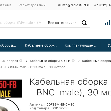
агазина
Расчет доставки
info@radiostuff.ru
+7 (812) 
Все категории
Сетевое оборудование
Кабельные сборки радиочастотные
Комплектующие для усиления
У
ных сборок
Кабельные сборки 5D-FB
Кабельные сборк
5D-FB (SMA-male - BNC-male), 30 метров
Кабельная сборка
- BNC-male), 30 м
Артикул:
5DFBSM-BNCM30
Код товара:
631102700