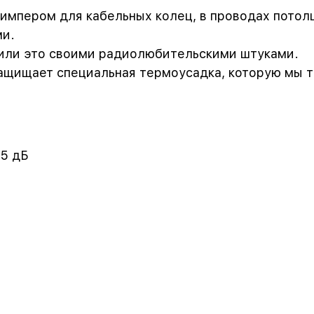
импером для кабельных колец, в проводах потол
ми.
рили это своими радиолюбительскими штуками.
ащищает специальная термоусадка, которую мы 
75 дБ