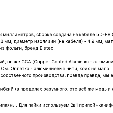
8 миллиметров, сборка создана на кабеле 5D-FB 
8 мм, диаметр изоляции (не кабеля) - 4.9 мм, ма
з фольги, бренд Eletec.
й, он же CCA (Copper Coated Aluminum - алюмини
 Ом. Оплетка - алюминиевые нити, коих не мало.
обственного производства, правда правда, мы ег
ибкий (в пределах разумного, это всё же медь и 
ипаяны. Для пайки используем 2в1 припой+каниф