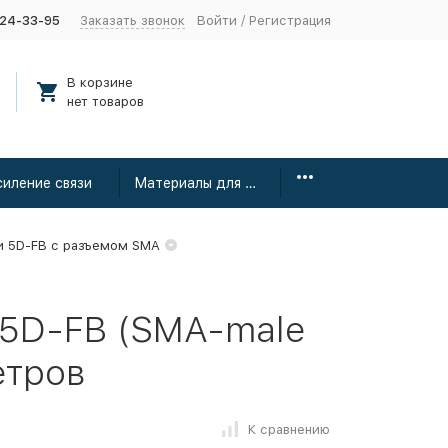
424-33-95
Заказать звонок
Войти
/
Регистрация
В корзине
нет товаров
силение связи
Материалы для монтажа
и 5D-FB с разъемом SMA
 5D-FB (SMA-male
етров
К сравнению