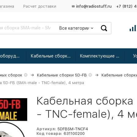
агазина
Расчет доставки
info@radiostuff.ru
+7 (812) 
Все категории
Сетевое оборудование
Кабельные сборки радиочастотные
Комплектующие для усиления
У
ных сборок
Кабельные сборки 5D-FB
Кабельные сборк
а 5D-FB (SMA-male - TNC-female), 4 метра
Кабельная сборка
- TNC-female), 4 
Артикул:
5DFBSM-TNCF4
Код товара:
631100200