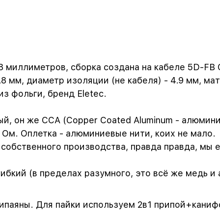
8 миллиметров, сборка создана на кабеле 5D-FB 
8 мм, диаметр изоляции (не кабеля) - 4.9 мм, ма
з фольги, бренд Eletec.
й, он же CCA (Copper Coated Aluminum - алюмини
 Ом. Оплетка - алюминиевые нити, коих не мало.
обственного производства, правда правда, мы ег
ибкий (в пределах разумного, это всё же медь и 
ипаяны. Для пайки используем 2в1 припой+каниф