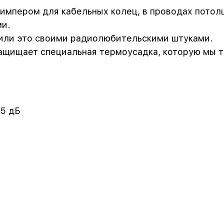
импером для кабельных колец, в проводах потол
ми.
рили это своими радиолюбительскими штуками.
ащищает специальная термоусадка, которую мы 
75 дБ