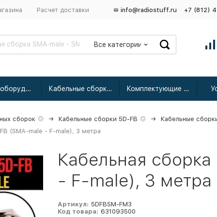
агазина
Расчет доставки
info@radiostuff.ru
+7 (812) 
Все категории
Сетевое оборудование
Кабельные сборки радиочастотные
Комплектующие для усиления
У
ных сборок
Кабельные сборки 5D-FB
Кабельные сборк
FB (SMA-male - F-male), 3 метра
Кабельная сборка
- F-male), 3 метра
Артикул:
5DFBSM-FM3
Код товара:
631093500