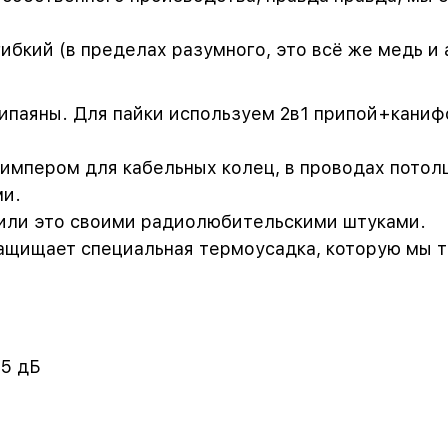
ибкий (в пределах разумного, это всё же медь и 
ипаяны. Для пайки используем 2в1 припой+каниф
импером для кабельных колец, в проводах потол
ми.
рили это своими радиолюбительскими штуками.
ащищает специальная термоусадка, которую мы 
75 дБ