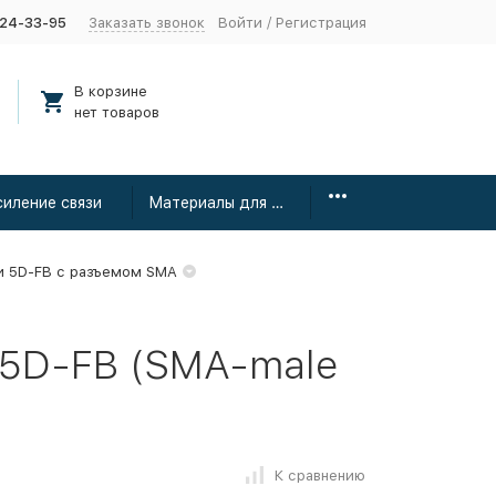
424-33-95
Заказать звонок
Войти
/
Регистрация
В корзине
нет товаров
силение связи
Материалы для монтажа
и 5D-FB с разъемом SMA
 5D-FB (SMA-male
К сравнению