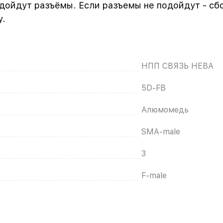
одойдут разъёмы. Если разъемы не подойдут - сб
у.
НПП СВЯЗЬ НЕВА
5D-FB
Алюмомедь
SMA-male
3
F-male