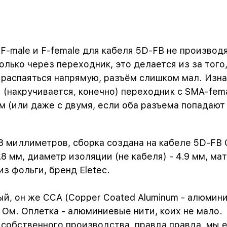
 F-male и F-female для кабеля 5D-FB не производ
ько через переходник, это делается из за того,
распаяться напрямую, разъём слишком мал. Изна
 (накручивается, конечно) переходник с SMA-fem
м (или даже с двумя, если оба разъема попадают
8 миллиметров, сборка создана на кабеле 5D-FB 
8 мм, диаметр изоляции (не кабеля) - 4.9 мм, ма
з фольги, бренд Eletec.
й, он же CCA (Copper Coated Aluminum - алюмини
 Ом. Оплетка - алюминиевые нити, коих не мало.
обственного производства, правда правда, мы ег