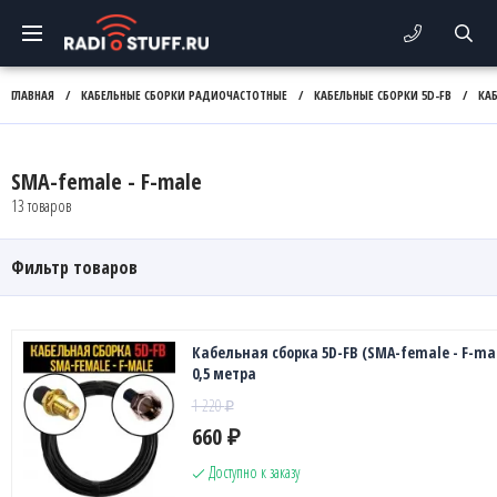
ГЛАВНАЯ
/
КАБЕЛЬНЫЕ СБОРКИ РАДИОЧАСТОТНЫЕ
/
КАБЕЛЬНЫЕ СБОРКИ 5D-FB
/
КА
SMA-female - F-male
13 товаров
Фильтр товаров
Кабельная сборка 5D-FB (SMA-female - F-mal
0,5 метра
1 220
₽
660
₽
Доступно к заказу