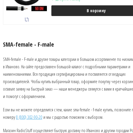
В корзину
SMA-female - F-male
SMA-female - F-male и другие товары категории в большом ассортименте по низки
в Иваново. На сайте предоставлен большой каталог с подробными параметрами и
наименованиями. Вся продукция сертифицирована и поставляется от ведущих
производителей. Чтобы купить выбранный товар, оформите покупку через корзин
оставьте заявку на быстрый заказ — наши менеджеры свяжутся с вами в кратчайши
и помогут с оформлением.
Если вы не можете определится с тем, какие sma-female - f-male купить, позвоните 
номеру
8 (800) 302-90-20
и мы с радостью поможем с выбором.
Магазин RadioStuff осуществляет быструю доставку по Иваново и другим городам Р