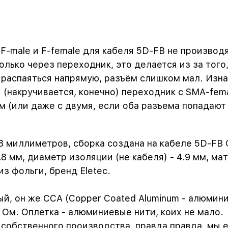
 F-male и F-female для кабеля 5D-FB не производ
ько через переходник, это делается из за того,
распаяться напрямую, разъём слишком мал. Изна
 (накручивается, конечно) переходник с SMA-fem
м (или даже с двумя, если оба разъема попадают
8 миллиметров, сборка создана на кабеле 5D-FB 
8 мм, диаметр изоляции (не кабеля) - 4.9 мм, ма
з фольги, бренд Eletec.
й, он же CCA (Copper Coated Aluminum - алюмини
 Ом. Оплетка - алюминиевые нити, коих не мало.
обственного производства, правда правда, мы ег