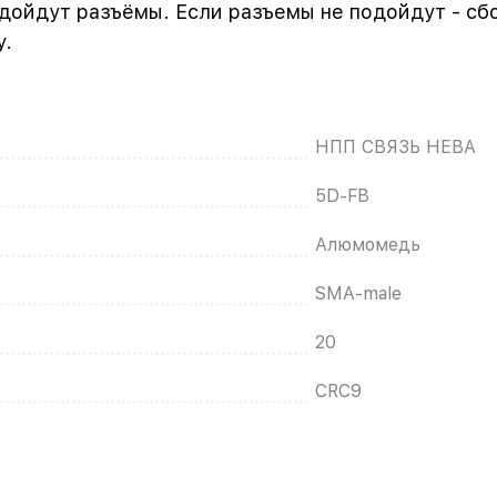
одойдут разъёмы. Если разъемы не подойдут - сб
у.
НПП СВЯЗЬ НЕВА
5D-FB
Алюмомедь
SMA-male
20
CRC9