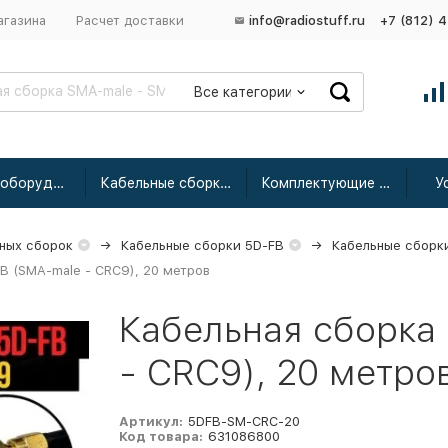
агазина
Расчет доставки
info@radiostuff.ru
+7 (812) 
Все категории
Сетевое оборудование
Кабельные сборки радиочастотные
Комплектующие для усиления
У
ных сборок
Кабельные сборки 5D-FB
Кабельные сборк
B (SMA-male - CRC9), 20 метров
Кабельная сборка
- CRC9), 20 метро
Артикул:
5DFB-SM-CRC-20
Код товара:
631086800