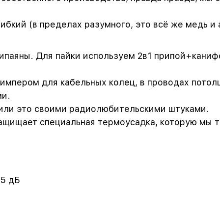
ибкий (в пределах разумного, это всё же медь и 
ипаяны. Для пайки используем 2в1 припой+каниф
импером для кабельных колец, в проводах потол
ми.
рили это своими радиолюбительскими штуками.
ащищает специальная термоусадка, которую мы 
75 дБ